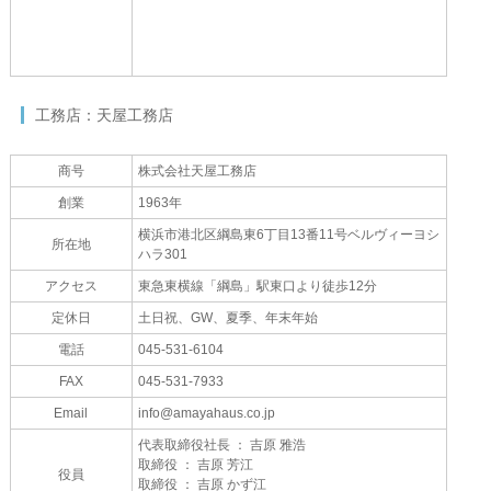
工務店：天屋工務店
商号
株式会社天屋工務店
創業
1963年
横浜市港北区綱島東6丁目13番11号ベルヴィーヨシ
所在地
ハラ301
アクセス
東急東横線「綱島」駅東口より徒歩12分
定休日
土日祝、GW、夏季、年末年始
電話
045-531-6104
FAX
045-531-7933
Email
info@amayahaus.co.jp
代表取締役社長 ： 吉原 雅浩
取締役 ： 吉原 芳江
役員
取締役 ： 吉原 かず江