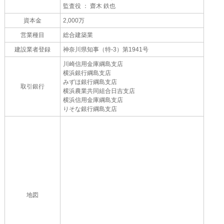
監査役 ： 齋木 鉄也
資本金
2,000万
営業種目
総合建築業
建設業者登録
神奈川県知事（特-3）第1941号
川崎信用金庫綱島支店
横浜銀行綱島支店
みずほ銀行綱島支店
取引銀行
横浜農業共同組合日吉支店
横浜信用金庫綱島支店
りそな銀行綱島支店
地図