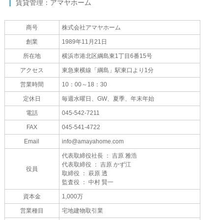
賃貸管理：アマヤホーム
商号
株式会社アマヤホーム
創業
1989年11月21日
所在地
横浜市港北区綱島東1丁目6番15号
アクセス
東急東横線「綱島」駅東口より1分
営業時間
10：00～18：30
定休日
毎週水曜日、GW、夏季、年末年始
電話
045-542-7211
FAX
045-541-4722
Email
info@amayahome.com
代表取締役社長 ： 吉原 雅浩
代表取締役 ： 吉原 かず江
役員
取締役 ： 萩原 透
監査役 ： 中村 賢一
資本金
1,000万
営業種目
宅地建物取引業