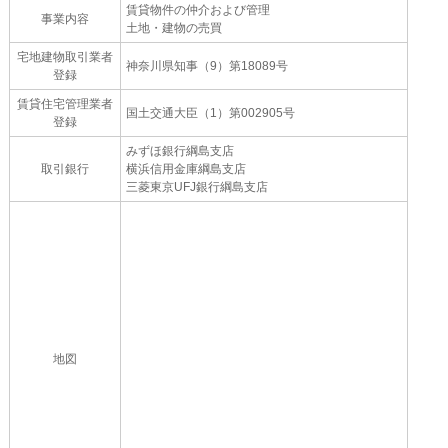
賃貸物件の仲介および管理
事業内容
土地・建物の売買
宅地建物取引業者
神奈川県知事（9）第18089号
登録
賃貸住宅管理業者
国土交通大臣（1）第002905号
登録
みずほ銀行綱島支店
取引銀行
横浜信用金庫綱島支店
三菱東京UFJ銀行綱島支店
地図