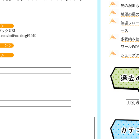
光の演出も
希望の星の繋
無垢フロ
ース
ックURL：
.com/mt6/mt-tb.cgi/1519
多収納＆
ワールPの
シューズ