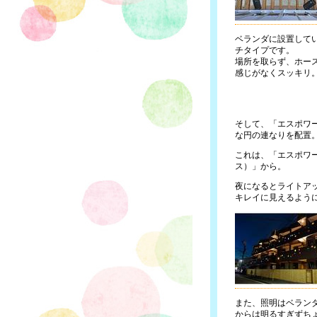
ベランダに設置して
チタイプです。
場所を取らず、ホー
感じがなくスッキリ
そして、「エスポワ
な円の連なりを配置
これは、「エスポワール
ス）」から。
夜になるとライトア
キレイに見えるよう
また、照明はベラン
からは明るすぎずち