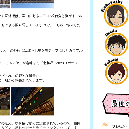
いる室外機は、室内にあるエアコン2台分と繋がるマル
スもできる限り隠していますので、ごちゃごちゃした
。
ールP」の外観には北斗七星をモチーフにしたカラフル
。
P」の「P」が意味する「北極星/Polaris（ポラリ
ップされ、幻想的な風景に。
に、細かく調整されています。
ダの足元、吹き抜け部分に設置されているので、室内
やわらか
ょうどよい感じのデッキライティングになっていま