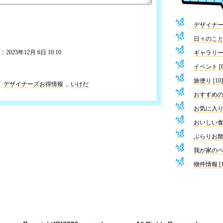
デザイナーズ
日々のこと [
023年12月 6日 10:10
ギャラリー [
イベント [8
旅便り [10]
：
デザイナーズお得情報
,
いけだ
おすすめの本
お気に入りMO
おいしい食卓
ぶらりお散歩
我が家のペッ
物件情報 [1