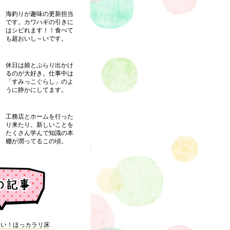
海釣りが趣味の更新担当
です。カワハギの引きに
はシビれます！！食べて
も超おいし～いです。
休日は娘とぶらり出かけ
るのが大好き。仕事中は
「すみっこぐらし」のよ
うに静かにしてます。
工務店とホームを行った
り来たり。新しいことを
たくさん学んで知識の本
棚が潤ってるこの頃。
～い！ほっカラリ床