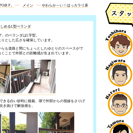
iR P」
<<
メイン
>>
やわらか～い！ほっカラリ床
しめるL型ベランダ
P」のベランダはL字型。
たりとした広さを確保しています。
からも道路と間にちょっとしたゆとりのスペースがで
おくことで外部との距離感が生まれています。
待できる白い砂利に植栽、塀で外部からの視線をさりげ
は吹き抜けで解放感を。