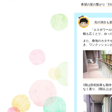
希望の星の繋がり「ESPO
光の演出も楽
「エスポワール
幅も広くとり、ゆっ
また、敷地のカタチ
き、ワンクッション
1階は防犯効果も期
なく遮り、2階以上