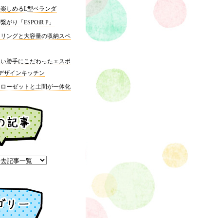
楽しめるL型ベランダ
がり「ESPOiR P」
ーリングと大容量の収納スペ
使い勝手にこだわったエスポ
デザインキッチン
クローゼットと土間が一体化