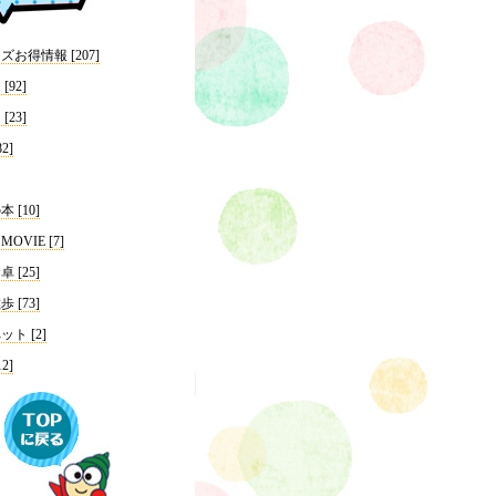
お得情報 [207]
92]
23]
2]
 [10]
VIE [7]
 [25]
 [73]
ト [2]
2]