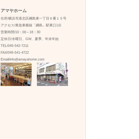
アマヤホーム
住所/横浜市港北区綱島東一丁目６番１５号
アクセス/東急東横線「綱島」駅東口1分
営業時間/10：00～18：30
定休日/水曜日、GW、夏季、年末年始
TEL/045-542-7211
FAX/045-541-4722
Email/info@amayahome.com