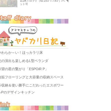
1LDK＋ロフト（42.23㎡＋7.4㎡）/ペ
ット可
やわらか～い！ほっカラリ床
光の演出も楽しめるL型ベランダ
希望の星の繋がり「ESPOiR P」
無垢フローリングと大容量の収納スペース
多収納＆使い勝手にこだわったエスポワー
ルPのデザインキッチン