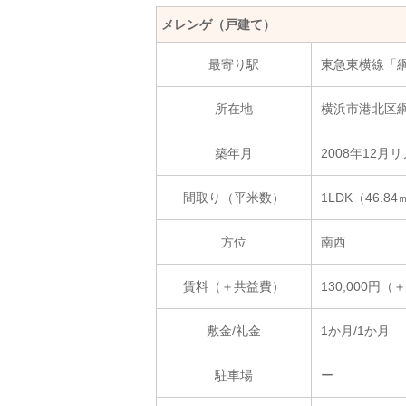
メレンゲ（戸建て）
最寄り駅
東急東横線「
所在地
横浜市港北区綱
築年月
2008年12月
間取り（平米数）
1LDK（46.8
方位
南西
賃料（＋共益費）
130,000円（＋
敷金/礼金
1か月/1か月
駐車場
ー