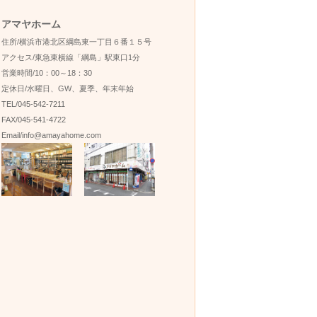
アマヤホーム
住所/横浜市港北区綱島東一丁目６番１５号
アクセス/東急東横線「綱島」駅東口1分
営業時間/10：00～18：30
定休日/水曜日、GW、夏季、年末年始
TEL/045-542-7211
FAX/045-541-4722
Email/info@amayahome.com