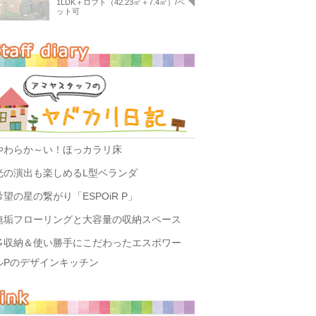
1LDK＋ロフト（42.23㎡＋7.4㎡）/ペ
ット可
やわらか～い！ほっカラリ床
光の演出も楽しめるL型ベランダ
希望の星の繋がり「ESPOiR P」
無垢フローリングと大容量の収納スペース
多収納＆使い勝手にこだわったエスポワー
ルPのデザインキッチン