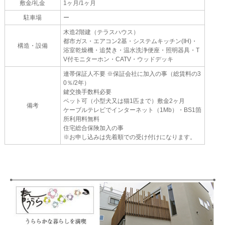
敷金/礼金
1ヶ月/1ヶ月
駐車場
ー
木造2階建（テラスハウス）
都市ガス・エアコン2基・システムキッチン(IH)・
構造・設備
浴室乾燥機・追焚き・温水洗浄便座・照明器具・T
V付モニターホン・CATV・ウッドデッキ
連帯保証人不要 ※保証会社に加入の事（総賃料の3
0％/2年）
鍵交換手数料必要
ペット可（小型犬又は猫1匹まで）敷金2ヶ月
備考
ケーブルテレビでインターネット（1Mb）・BS1箇
所利用料無料
住宅総合保険加入の事
※お申し込みは先着順での受け付けになります。